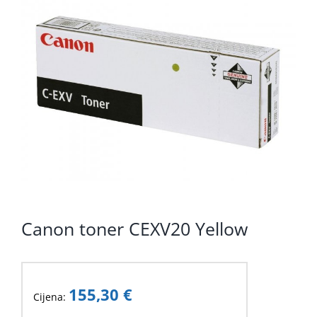
KOMPONENTE
PERIFERIJA
KABELI I KONEKTORI
MREŽNA OPREMA
PRINTERI
POTROŠNI
POTROŠAČKA ELEKTRONIKA
Canon toner CEXV20 Yellow
OSTALO
155,30
€
Cijena: