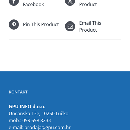
Facebook
Product
Email This
Pin This Product
Product
KONTAKT
GPU INFO d.o.o.
Unčanska 13e, 10250 Lučko
mob.: 099 698 8233
e-mail:
prodaja@gpu.com.hr