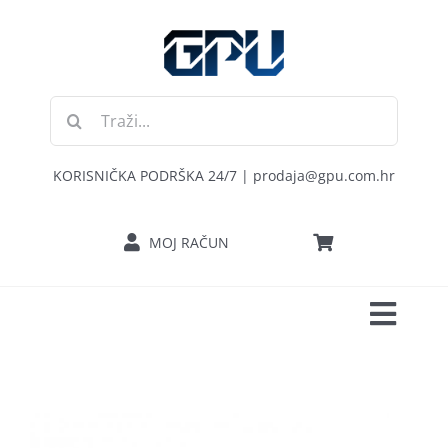
Skip
to
content
Traži...
KORISNIČKA PODRŠKA 24/7 | prodaja@gpu.com.hr
MOJ RAČUN
Toggl
POČETNA
Navig
RAČUNALA