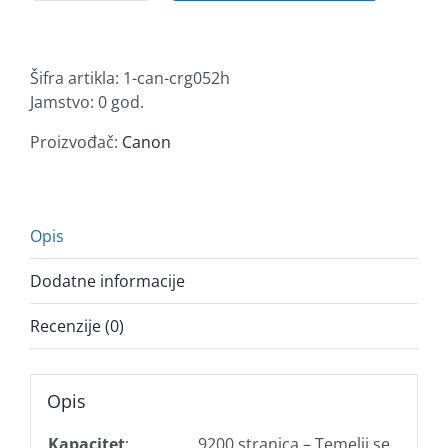
toner
CRG-
052H
Šifra artikla:
1-can-crg052h
količina
Jamstvo: 0 god.
Proizvođač:
Canon
Opis
Dodatne informacije
Recenzije (0)
Opis
Kapacitet
:
9200 stranica – Temelji se