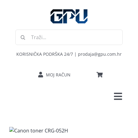
Skip
to
content
Traži...
KORISNIČKA PODRŠKA 24/7 | prodaja@gpu.com.hr
MOJ RAČUN
Toggl
POČETNA
Navig
RAČUNALA