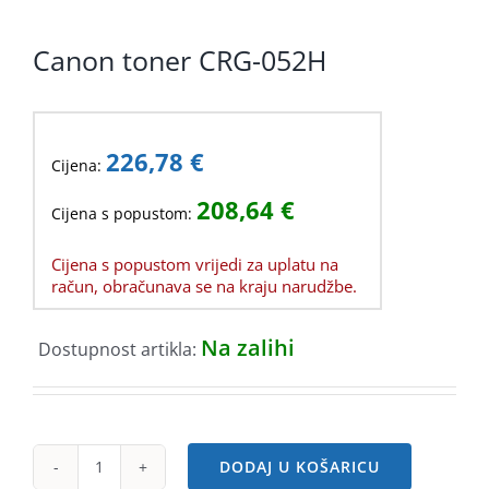
KOMPONENTE
Canon toner CRG-052H
PERIFERIJA
KABELI I KONEKTORI
226,78
€
MREŽNA OPREMA
Cijena:
208,64
€
PRINTERI
Cijena s popustom:
POTROŠNI
Cijena s popustom vrijedi za uplatu na
račun, obračunava se na kraju narudžbe.
POTROŠAČKA ELEKTRONIKA
Na zalihi
Dostupnost artikla:
OSTALO
DODAJ U KOŠARICU
Canon