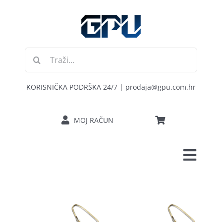
Skip
to
content
Traži...
KORISNIČKA PODRŠKA 24/7 | prodaja@gpu.com.hr
MOJ RAČUN
Toggl
POČETNA
Navig
RAČUNALA