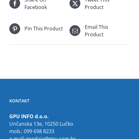
Facebook
Product
Email This
Pin This Product
Product
KONTAKT
GPU INFO d.o.o.
Unčanska 13e, 10250 Lučko
mob.: 099 698 8233
e-mail:
prodaja@gpu.com.hr