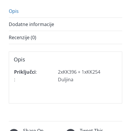
Opis
Dodatne informacije
Recenzije (0)
Opis
Priključci
:
2xKK396 + 1xKK254
:
Duljina
Share On
Tweet This