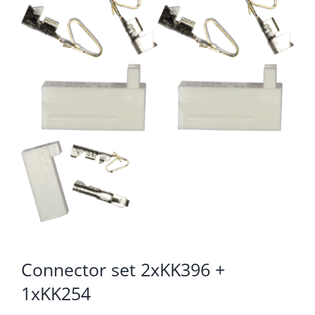
KOMPONENTE
PERIFERIJA
KABELI I KONEKTORI
MREŽNA OPREMA
PRINTERI
POTROŠNI
POTROŠAČKA ELEKTRONIKA
OSTALO
Connector set 2xKK396 +
1xKK254