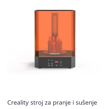
KOMPONENTE
PERIFERIJA
KABELI I KONEKTORI
MREŽNA OPREMA
PRINTERI
POTROŠNI
POTROŠAČKA ELEKTRONIKA
OSTALO
Creality stroj za pranje i sušenje