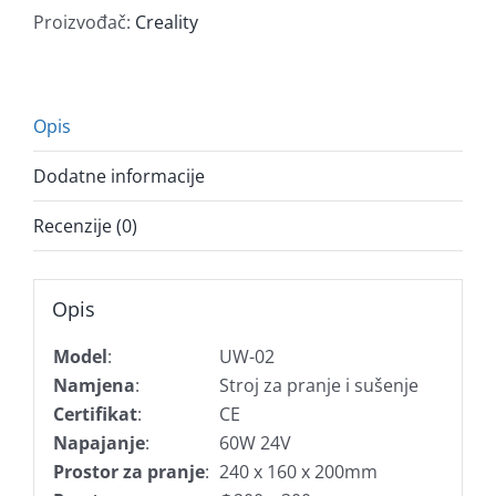
sušenje
Proizvođač:
Creality
količina
Opis
Dodatne informacije
Recenzije (0)
Opis
Model
:
UW-02
Namjena
:
Stroj za pranje i sušenje
Certifikat
:
CE
Napajanje
:
60W 24V
Prostor za pranje
:
240 x 160 x 200mm