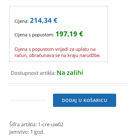
214,34
€
Cijena:
197,19
€
Cijena s popustom:
Cijena s popustom vrijedi za uplatu na
račun, obračunava se na kraju narudžbe.
Na zalihi
Dostupnost artikla:
DODAJ U KOŠARICU
Creality
stroj
za
Šifra artikla:
1-cre-uw02
pranje
Jamstvo: 1 god.
i