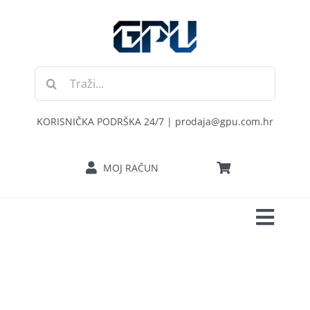
Skip
to
content
Traži...
KORISNIČKA PODRŠKA 24/7 | prodaja@gpu.com.hr
MOJ RAČUN
Toggl
POČETNA
Navig
RAČUNALA