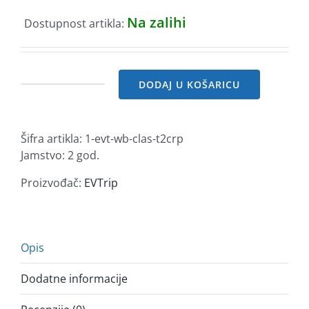
Na zalihi
Dostupnost artikla:
DODAJ U KOŠARICU
EVtrip
WB
Prime
Šifra artikla:
1-evt-wb-clas-t2crp
Classic
Jamstvo: 2 god.
T2CRP,
7,4kW,
Proizvođač:
EVTrip
5m
T2,
1-
faz
Opis
količina
Dodatne informacije