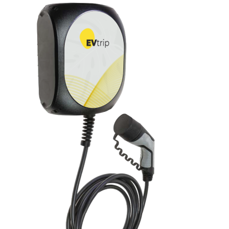
KOMPONENTE
PERIFERIJA
KABELI I KONEKTORI
MREŽNA OPREMA
PRINTERI
POTROŠNI
POTROŠAČKA ELEKTRONIKA
OSTALO