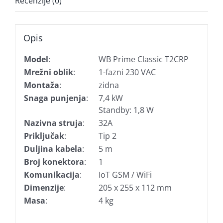
Recenzije (0)
Opis
Model
:
WB Prime Classic T2CRP
Mrežni oblik
:
1-fazni 230 VAC
Montaža
:
zidna
Snaga punjenja
:
7,4 kW
Standby: 1,8 W
Nazivna struja
:
32A
Priključak
:
Tip 2
Duljina kabela
:
5 m
Broj konektora
:
1
Komunikacija
:
IoT GSM / WiFi
Dimenzije
:
205 x 255 x 112 mm
Masa
:
4 kg