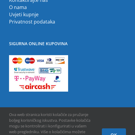
O nama
Uvjeti kupnje
Privatnost podataka
SIGURNA ONLINE KUPOVINA
Ova web stranica koristi kolačiće za pružanje
boljeg korisničkog iskustva. Postavke kolačića
mogu se kontrolirati i konfigurirati u vašem
web pregledniku. Više o kolačićima možete
OK
Copyright © 2013 -
2026 | GPU INFO d.o.o. | All Rights Reserved