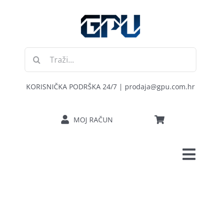
Skip
to
content
Traži...
KORISNIČKA PODRŠKA 24/7 | prodaja@gpu.com.hr
MOJ RAČUN
Toggl
POČETNA
Navig
RAČUNALA