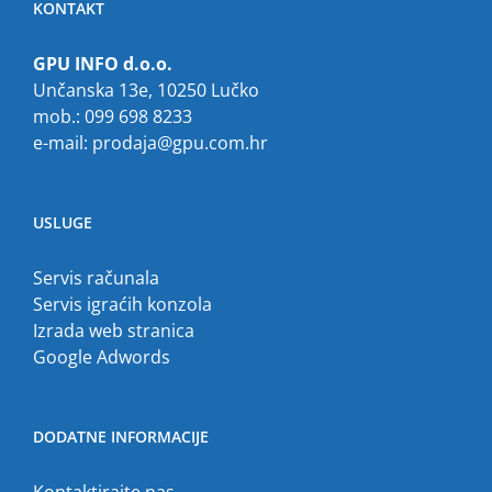
KONTAKT
GPU INFO d.o.o.
Unčanska 13e, 10250 Lučko
mob.: 099 698 8233
e-mail:
prodaja@gpu.com.hr
USLUGE
Servis računala
Servis igraćih konzola
Izrada web stranica
Google Adwords
DODATNE INFORMACIJE
Kontaktirajte nas