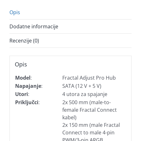
Opis
Dodatne informacije
Recenzije (0)
Opis
Model
:
Fractal Adjust Pro Hub
Napajanje
:
SATA (12 V + 5 V)
Utori
:
4 utora za spajanje
Priključci
:
2x 500 mm (male-to-
female Fractal Connect
kabel)
2x 150 mm (male Fractal
Connect to male 4-pin
PWM/3-pin ARGB