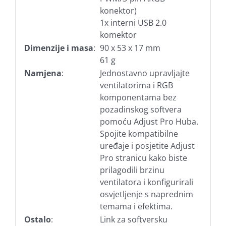
konektor)
1x interni USB 2.0
komektor
Dimenzije i masa
:
90 x 53 x 17 mm
61 g
Namjena
:
Jednostavno upravljajte
ventilatorima i RGB
komponentama bez
pozadinskog softvera
pomoću Adjust Pro Huba.
Spojite kompatibilne
uređaje i posjetite Adjust
Pro stranicu kako biste
prilagodili brzinu
ventilatora i konfigurirali
osvjetljenje s naprednim
temama i efektima.
Ostalo
:
Link za softversku