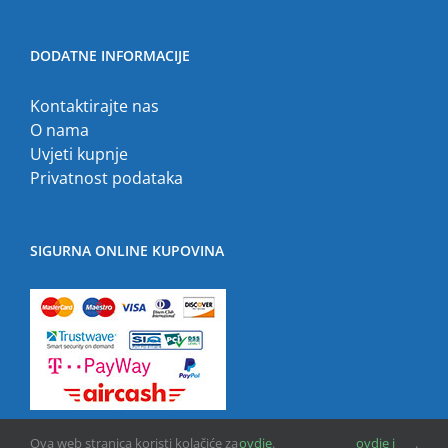
DODATNE INFORMACIJE
Kontaktirajte nas
O nama
Uvjeti kupnje
Privatnost podataka
SIGURNA ONLINE KUPOVINA
Ova web stranica koristi kolačiće za
ovdje
.
ovdje i
.