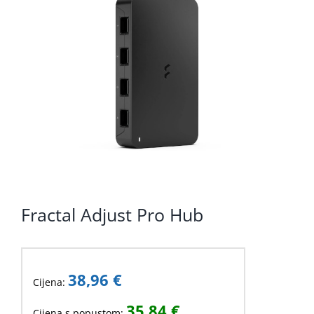
KOMPONENTE
PERIFERIJA
KABELI I KONEKTORI
MREŽNA OPREMA
PRINTERI
POTROŠNI
POTROŠAČKA ELEKTRONIKA
Fractal Adjust Pro Hub
OSTALO
38,96
€
Cijena:
35,84
€
Cijena s popustom: