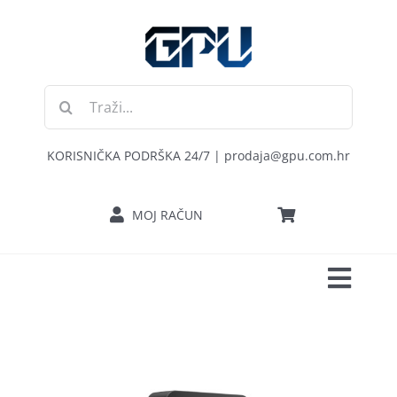
Skip
to
content
Traži...
KORISNIČKA PODRŠKA 24/7 | prodaja@gpu.com.hr
MOJ RAČUN
Toggl
POČETNA
Navig
RAČUNALA