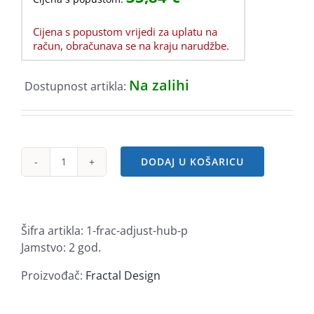
Cijena s popustom vrijedi za uplatu na
račun, obračunava se na kraju narudžbe.
Na zalihi
Dostupnost artikla:
DODAJ U KOŠARICU
Fractal
Adjust
Pro
Hub
Šifra artikla:
1-frac-adjust-hub-p
količina
Jamstvo: 2 god.
Proizvođač:
Fractal Design