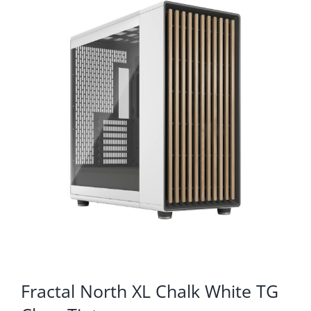
KOMPONENTE
PERIFERIJA
KABELI I KONEKTORI
MREŽNA OPREMA
PRINTERI
POTROŠNI
POTROŠAČKA ELEKTRONIKA
OSTALO
Fractal North XL Chalk White TG