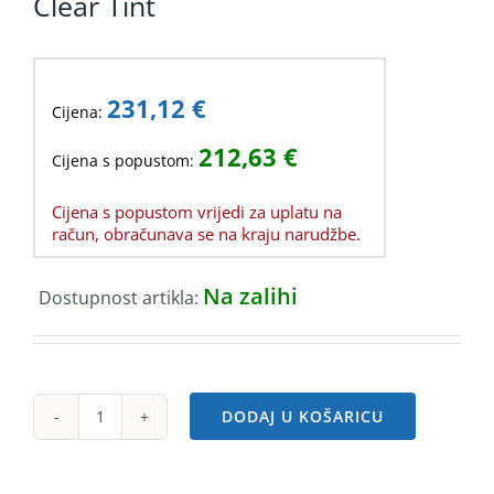
Clear Tint
231,12
€
Cijena:
212,63
€
Cijena s popustom:
Cijena s popustom vrijedi za uplatu na
račun, obračunava se na kraju narudžbe.
Na zalihi
Dostupnost artikla:
DODAJ U KOŠARICU
Fractal
North
XL