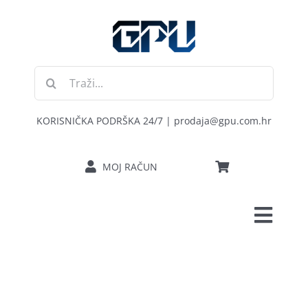
Skip
to
content
Traži...
KORISNIČKA PODRŠKA 24/7 | prodaja@gpu.com.hr
MOJ RAČUN
Toggl
POČETNA
Navig
RAČUNALA