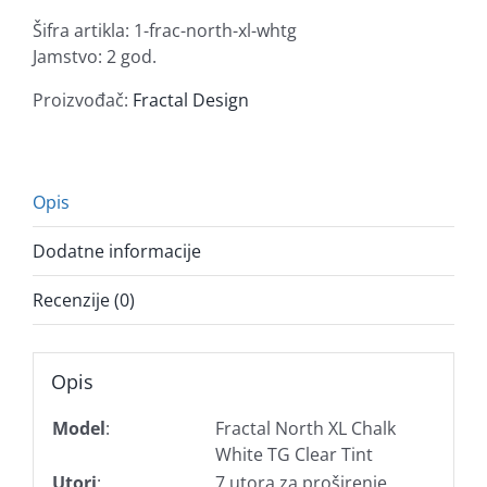
Chalk
Šifra artikla:
1-frac-north-xl-whtg
White
Jamstvo: 2 god.
TG
Clear
Proizvođač:
Fractal Design
Tint
količina
Opis
Dodatne informacije
Recenzije (0)
Opis
Model
:
Fractal North XL Chalk
White TG Clear Tint
Utori
:
7 utora za proširenje