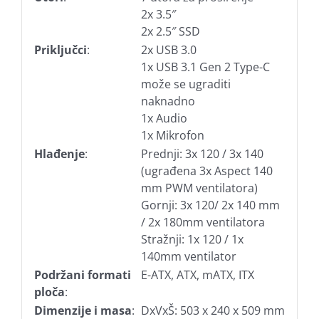
2x 3.5″
2x 2.5″ SSD
Priključci
:
2x USB 3.0
1x USB 3.1 Gen 2 Type-C
može se ugraditi
naknadno
1x Audio
1x Mikrofon
Hlađenje
:
Prednji: 3x 120 / 3x 140
(ugrađena 3x Aspect 140
mm PWM ventilatora)
Gornji: 3x 120/ 2x 140 mm
/ 2x 180mm ventilatora
Stražnji: 1x 120 / 1x
140mm ventilator
Podržani formati
E-ATX, ATX, mATX, ITX
ploča
:
Dimenzije i masa
:
DxVxŠ: 503 x 240 x 509 mm