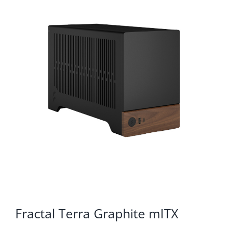
KOMPONENTE
PERIFERIJA
KABELI I KONEKTORI
MREŽNA OPREMA
PRINTERI
POTROŠNI
POTROŠAČKA ELEKTRONIKA
OSTALO
Fractal Terra Graphite mITX