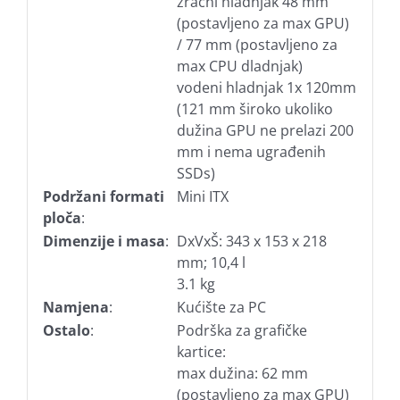
zračni hladnjak 48 mm
(postavljeno za max GPU)
/ 77 mm (postavljeno za
max CPU dladnjak)
vodeni hladnjak 1x 120mm
(121 mm široko ukoliko
dužina GPU ne prelazi 200
mm i nema ugrađenih
SSDs)
Podržani formati
Mini ITX
ploča
:
Dimenzije i masa
:
DxVxŠ: 343 x 153 x 218
mm; 10,4 l
3.1 kg
Namjena
:
Kućište za PC
Ostalo
:
Podrška za grafičke
kartice:
max dužina: 62 mm
(postavljeno za max GPU)