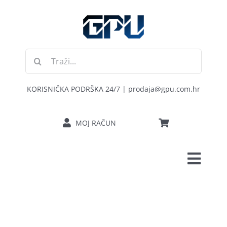
Skip
to
content
Traži...
KORISNIČKA PODRŠKA 24/7 | prodaja@gpu.com.hr
MOJ RAČUN
Toggl
POČETNA
Navig
RAČUNALA