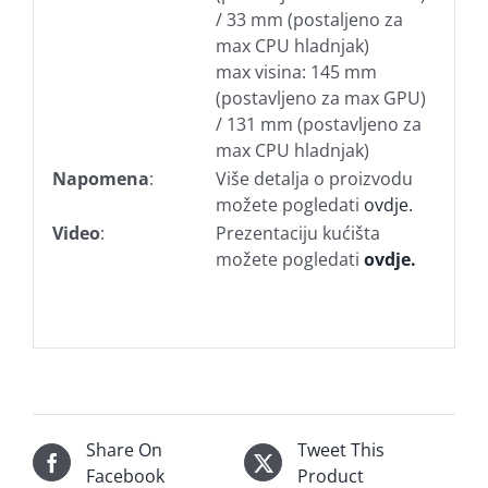
/ 33 mm (postaljeno za
max CPU hladnjak)
max visina: 145 mm
(postavljeno za max GPU)
/ 131 mm (postavljeno za
max CPU hladnjak)
Napomena
:
Više detalja o proizvodu
možete pogledati
ovdje.
Video
:
Prezentaciju kućišta
možete pogledati
ovdje.
Share On
Tweet This
Facebook
Product