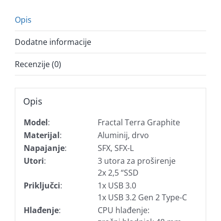
Opis
Dodatne informacije
Recenzije (0)
Opis
Model
:
Fractal Terra Graphite
Materijal
:
Aluminij, drvo
Napajanje
:
SFX, SFX-L
Utori
:
3 utora za proširenje
2x 2,5 “SSD
Priključci
:
1x USB 3.0
1x USB 3.2 Gen 2 Type-C
Hlađenje
:
CPU hlađenje: