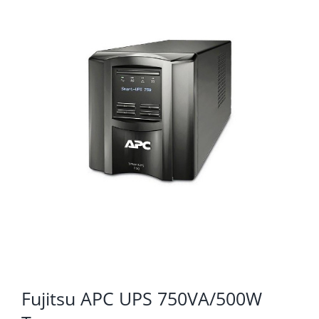
KOMPONENTE
PERIFERIJA
KABELI I KONEKTORI
MREŽNA OPREMA
PRINTERI
POTROŠNI
POTROŠAČKA ELEKTRONIKA
OSTALO
Fujitsu APC UPS 750VA/500W