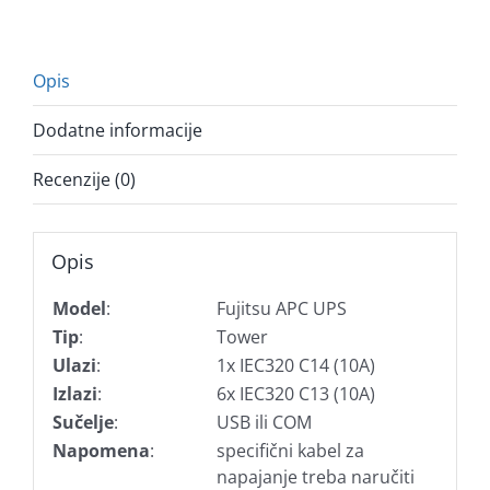
Opis
Dodatne informacije
Recenzije (0)
Opis
Model
:
Fujitsu APC UPS
Tip
:
Tower
Ulazi
:
1x IEC320 C14 (10A)
Izlazi
:
6x IEC320 C13 (10A)
Sučelje
:
USB ili COM
Napomena
:
specifični kabel za
napajanje treba naručiti