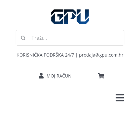
Skip
to
content
Traži...
KORISNIČKA PODRŠKA 24/7 | prodaja@gpu.com.hr
MOJ RAČUN
Toggl
POČETNA
Navig
RAČUNALA