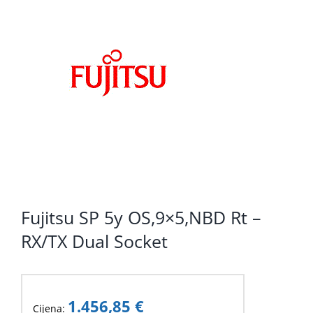
KOMPONENTE
PERIFERIJA
KABELI I KONEKTORI
MREŽNA OPREMA
PRINTERI
POTROŠNI
POTROŠAČKA ELEKTRONIKA
Fujitsu SP 5y OS,9×5,NBD Rt –
OSTALO
RX/TX Dual Socket
1.456,85
€
Cijena: