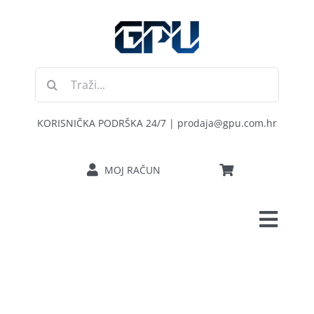
Skip
to
content
Traži...
KORISNIČKA PODRŠKA 24/7 | prodaja@gpu.com.hr
MOJ RAČUN
Toggl
POČETNA
Navig
RAČUNALA