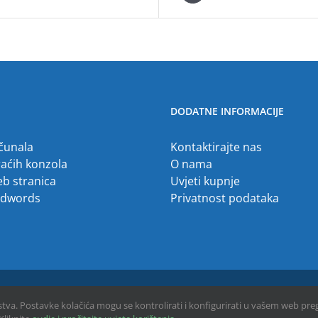
DODATNE INFORMACIJE
ačunala
Kontaktirajte nas
raćih konzola
O nama
eb stranica
Uvjeti kupnje
Adwords
Privatnost podataka
ustva. Postavke kolačića mogu se kontrolirati i konfigurirati u vašem web pre