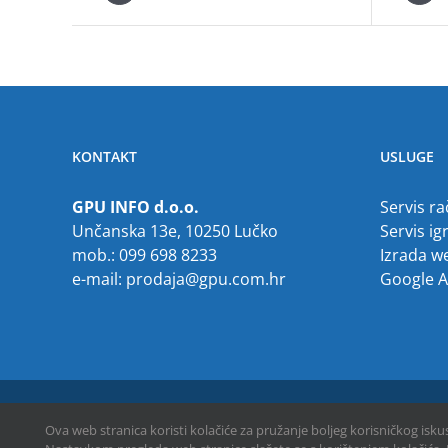
KONTAKT
USLUGE
GPU INFO d.o.o.
Servis r
Unčanska 13e, 10250 Lučko
Servis ig
mob.: 099 698 8233
Izrada w
e-mail:
prodaja@gpu.com.hr
Google 
Copyright © 2013 -
2026 | GPU INFO d.o.o. | All Rights Reserved
Ova web stranica koristi kolačiće za pružanje boljeg korisničkog isk