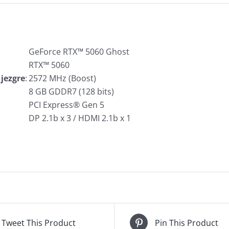
GeForce RTX™ 5060 Ghost
RTX™ 5060
 jezgre
:
2572 MHz (Boost)
8 GB GDDR7 (128 bits)
PCI Express® Gen 5
DP 2.1b x 3 / HDMI 2.1b x 1
Tweet This Product
Pin This Product