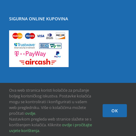
SIGURNA ONLINE KUPOVINA
Ova web stranica koristi kolačiće za pružanje
boljeg korisničkog iskustva. Postavke kolačića
mogu se kontrolirati i konfigurirati u vašem
web pregledniku. Više o kolačićima možete
OK
Copyright © 2013 -
2026 | GPU INFO d.o.o. | All Rights Reserved
pročitati
ovdje
.
Nastavkom pregleda web stranice slažete se s
korištenjem kolačića. Kliknite
ovdje i pročitajte
Facebook
uvjete korištenja
.