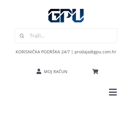
Skip
to
content
Traži...
KORISNIČKA PODRŠKA 24/7 | prodaja@gpu.com.hr
MOJ RAČUN
Toggl
POČETNA
Navig
RAČUNALA