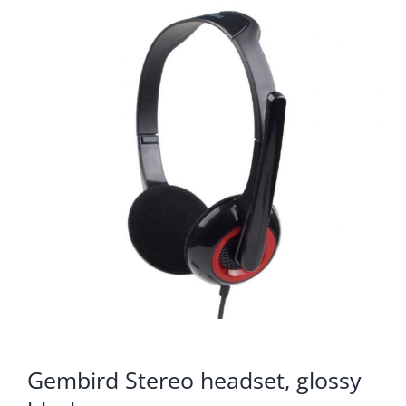
KOMPONENTE
PERIFERIJA
KABELI I KONEKTORI
MREŽNA OPREMA
PRINTERI
POTROŠNI
POTROŠAČKA ELEKTRONIKA
OSTALO
Gembird Stereo headset, glossy