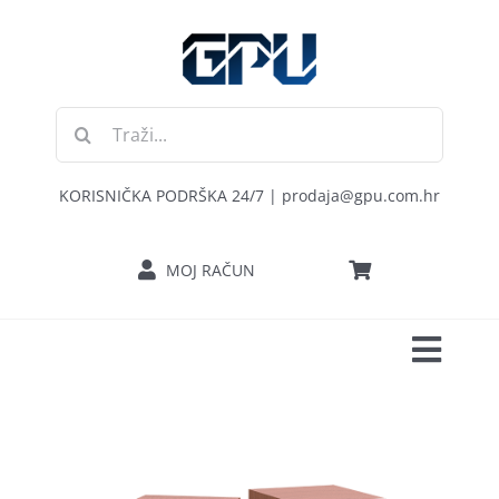
Skip
to
content
Traži...
KORISNIČKA PODRŠKA 24/7 | prodaja@gpu.com.hr
MOJ RAČUN
Toggl
POČETNA
Navig
RAČUNALA