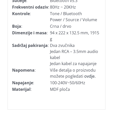
Sučelje
:
Bluetooth v5.3
Frekventni odaziv
:
80Hz ~ 20KHz
Kontrole
:
Tone / Bluetooth
Power / Source / Volume
Boja
:
Crna / drvo
Dimenzije i masa
:
94 x 222 x 132.5 mm, 1915
g
Sadržaj pakiranja
:
Dva zvučnika
Jedan RCA – 3.5mm audio
kabel
Jedan kabel za napajanje
Napomena
:
Više detalja o proizvodu
možete pogledati
ovdje.
Napajanje
:
100-240V~50/60Hz
Materijal
:
MDF ploča