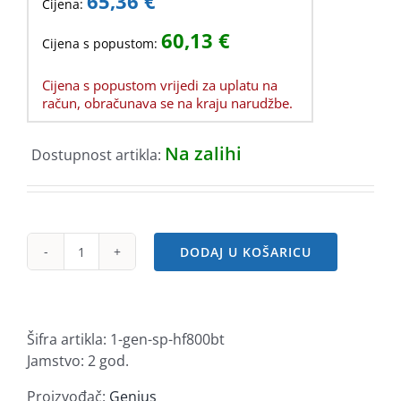
65,36
€
Cijena:
60,13
€
Cijena s popustom:
Cijena s popustom vrijedi za uplatu na
račun, obračunava se na kraju narudžbe.
Na zalihi
Dostupnost artikla:
DODAJ U KOŠARICU
Genius
zvučnik
SP-
HF800BT,
Šifra artikla:
1-gen-sp-hf800bt
20W,
Jamstvo: 2 god.
USB,
drveni
Proizvođač:
Genius