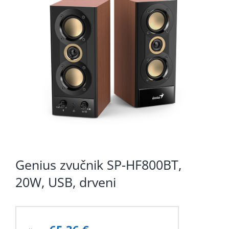
KOMPONENTE
PERIFERIJA
KABELI I KONEKTORI
MREŽNA OPREMA
PRINTERI
POTROŠNI
POTROŠAČKA ELEKTRONIKA
Genius zvučnik SP-HF800BT,
OSTALO
20W, USB, drveni