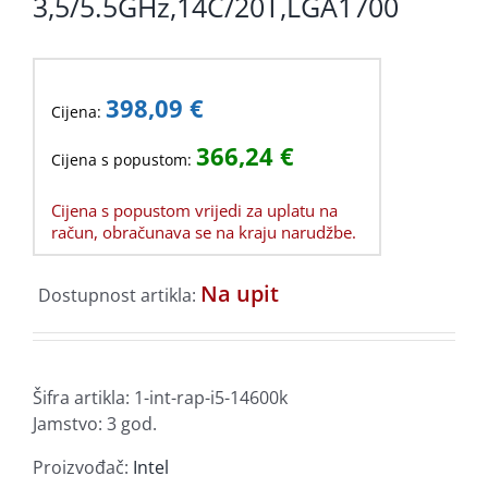
3,5/5.5GHz,14C/20T,LGA1700
398,09
€
Cijena:
366,24
€
Cijena s popustom:
Cijena s popustom vrijedi za uplatu na
račun, obračunava se na kraju narudžbe.
Na upit
Dostupnost artikla:
Šifra artikla:
1-int-rap-i5-14600k
Jamstvo: 3 god.
Proizvođač:
Intel