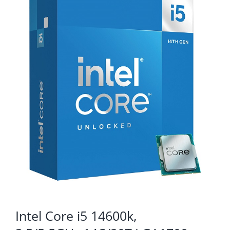
KOMPONENTE
PERIFERIJA
KABELI I KONEKTORI
MREŽNA OPREMA
PRINTERI
POTROŠNI
POTROŠAČKA ELEKTRONIKA
OSTALO
Intel Core i5 14600k,