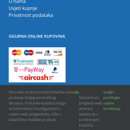
O nama
Uvjeti kupnje
Privatnost podataka
SIGURNA ONLINE KUPOVINA
Ova web stranica koristi kolačiće za
ovdje
.
ovdje i
.
pružanje boljeg korisničkog
Nastavkom
pročitajte
iskustva. Postavke kolačića mogu
pregleda web
uvjete
se kontrolirati i konfigurirati u
stranice
korištenja
vašem web pregledniku. Više o
slažete se s
kolačićima možete pročitati
korištenjem
Copyright © 2013 -
2026 | GPU INFO d.o.o. | All Rights Reserved
kolačića.