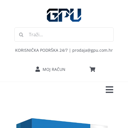
Skip
to
content
Traži...
KORISNIČKA PODRŠKA 24/7 | prodaja@gpu.com.hr
MOJ RAČUN
Toggl
POČETNA
Navig
RAČUNALA