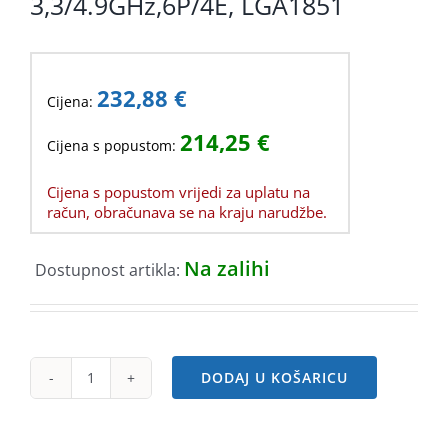
3,3/4.9GHz,6P/4E, LGA1851
232,88
€
Cijena:
214,25
€
Cijena s popustom:
Cijena s popustom vrijedi za uplatu na
račun, obračunava se na kraju narudžbe.
Na zalihi
Dostupnost artikla:
DODAJ U KOŠARICU
Intel
Ultra
5