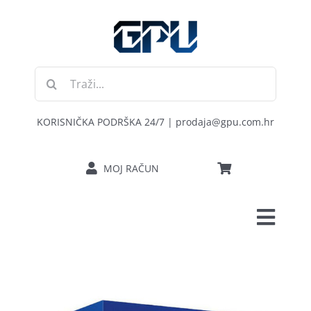
Skip
to
content
Traži...
KORISNIČKA PODRŠKA 24/7 | prodaja@gpu.com.hr
MOJ RAČUN
Toggl
POČETNA
Navig
RAČUNALA