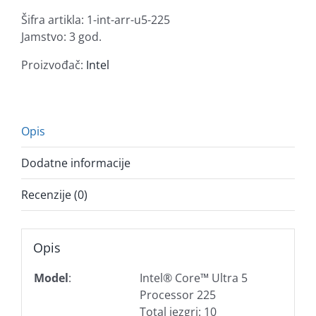
225,
Šifra artikla:
1-int-arr-u5-225
3,3/4.9GHz,6P/4E,
Jamstvo: 3 god.
LGA1851
količina
Proizvođač:
Intel
Opis
Dodatne informacije
Recenzije (0)
Opis
Model
:
Intel® Core™ Ultra 5
Processor 225
Total jezgri: 10