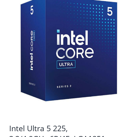
KOMPONENTE
PERIFERIJA
KABELI I KONEKTORI
MREŽNA OPREMA
PRINTERI
POTROŠNI
POTROŠAČKA ELEKTRONIKA
OSTALO
Intel Ultra 5 225,