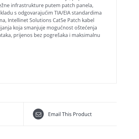
režne infrastrukture putem patch panela,
 u skladu s odgovarajućim TIA/EIA standardima
, Intellinet Solutions Cat5e Patch kabel
vijanja koja smanjuje mogućnost oštećenja
ataka, prijenos bez pogrešaka i maksimalnu
Email This Product