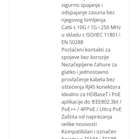
sigurno spajanje i
odspajanje zasuna bez
njegovog lomljenja.
Cat6 s 10G / 1G i 250 MHz
u skladu s ISO/IEC 11801 i
EN 50288
Pozlaćeni kontakti za
spojeve bez korozije
Nezačepljene čahure za
glatko i jednostavno
provlačenje kabela bez
oštećenja RJ45 konektora
Idealno za HDBaseT i PoE
aplikacije do IEEE802.3bt /
PoE++ / 4PPoE / Ultra PoE
Zaštita od naprezanja
velike nosivosti
Kompatibilan i označen