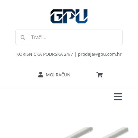
Skip
to
content
Traži...
KORISNIČKA PODRŠKA 24/7 | prodaja@gpu.com.hr
MOJ RAČUN
Toggl
POČETNA
Navig
RAČUNALA