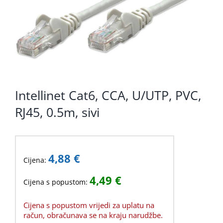
KOMPONENTE
PERIFERIJA
KABELI I KONEKTORI
MREŽNA OPREMA
Intellinet Cat6, CCA, U/UTP, PVC,
PRINTERI
RJ45, 0.5m, sivi
POTROŠNI
POTROŠAČKA ELEKTRONIKA
4,88
€
Cijena:
OSTALO
4,49
€
Cijena s popustom:
Cijena s popustom vrijedi za uplatu na
račun, obračunava se na kraju narudžbe.