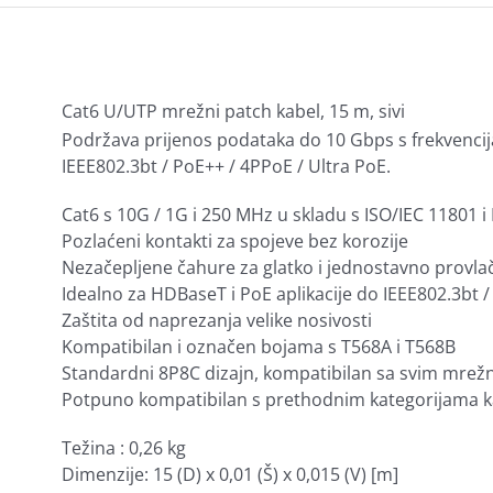
Cat6 U/UTP mrežni patch kabel, 15 m, sivi
Podržava prijenos podataka do 10 Gbps s frekvencij
IEEE802.3bt / PoE++ / 4PPoE / Ultra PoE.
Cat6 s 10G / 1G i 250 MHz u skladu s ISO/IEC 11801 
Pozlaćeni kontakti za spojeve bez korozije
Nezačepljene čahure za glatko i jednostavno provla
Idealno za HDBaseT i PoE aplikacije do IEEE802.3bt /
Zaštita od naprezanja velike nosivosti
Kompatibilan i označen bojama s T568A i T568B
Standardni 8P8C dizajn, kompatibilan sa svim mrežn
Potpuno kompatibilan s prethodnim kategorijama kabe
Težina : 0,26 kg
Dimenzije: 15 (D) x 0,01 (Š) x 0,015 (V) [m]