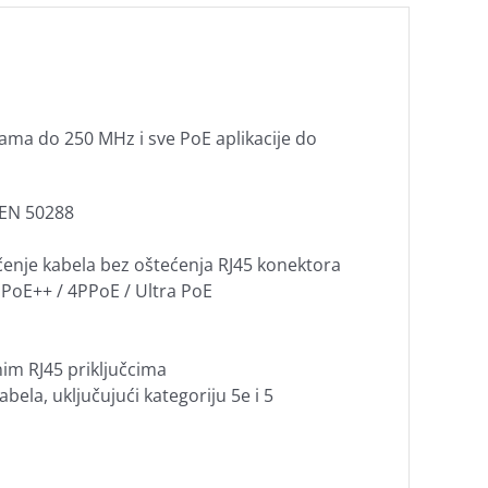
ama do 250 MHz i sve PoE aplikacije do
i EN 50288
čenje kabela bez oštećenja RJ45 konektora
 PoE++ / 4PPoE / Ultra PoE
im RJ45 priključcima
la, uključujući kategoriju 5e i 5