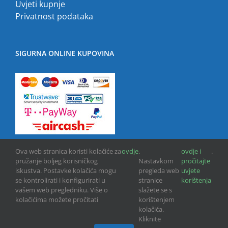
Uvjeti kupnje
Privatnost podataka
SIGURNA ONLINE KUPOVINA
Ova web stranica koristi kolačiće za
ovdje
.
ovdje i
.
pružanje boljeg korisničkog
Nastavkom
pročitajte
iskustva. Postavke kolačića mogu
pregleda web
uvjete
se kontrolirati i konfigurirati u
stranice
korištenja
vašem web pregledniku. Više o
slažete se s
kolačićima možete pročitati
korištenjem
Copyright © 2013 -
2026 | GPU INFO d.o.o. | All Rights Reserved
kolačića.
Kliknite