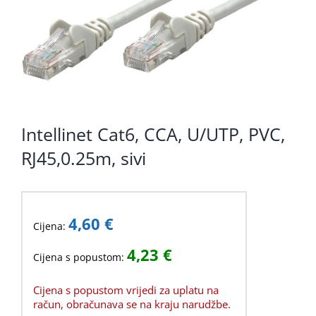
KOMPONENTE
PERIFERIJA
KABELI I KONEKTORI
MREŽNA OPREMA
Intellinet Cat6, CCA, U/UTP, PVC,
PRINTERI
RJ45,0.25m, sivi
POTROŠNI
POTROŠAČKA ELEKTRONIKA
4,60
€
Cijena:
OSTALO
4,23
€
Cijena s popustom:
Cijena s popustom vrijedi za uplatu na
račun, obračunava se na kraju narudžbe.