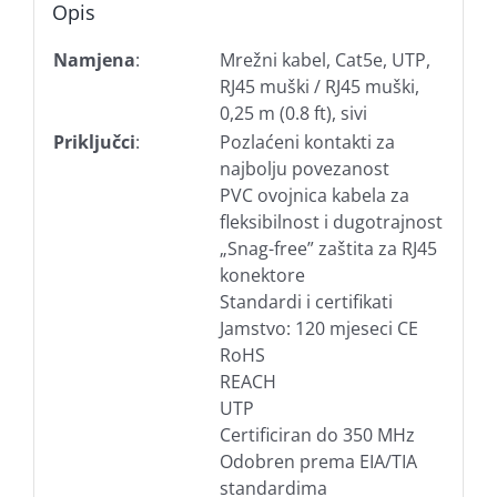
Opis
Namjena
:
Mrežni kabel, Cat5e, UTP,
RJ45 muški / RJ45 muški,
0,25 m (0.8 ft), sivi
Priključci
:
Pozlaćeni kontakti za
najbolju povezanost
PVC ovojnica kabela za
fleksibilnost i dugotrajnost
„Snag-free” zaštita za RJ45
konektore
Standardi i certifikati
Jamstvo: 120 mjeseci CE
RoHS
REACH
UTP
Certificiran do 350 MHz
Odobren prema EIA/TIA
standardima