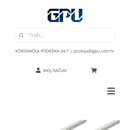
Skip
to
content
Traži...
KORISNIČKA PODRŠKA 24/7 | prodaja@gpu.com.hr
MOJ RAČUN
Toggl
POČETNA
Navig
RAČUNALA