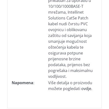
prikladan za uporabu u
10/100/1000BASE-T
mrežama, Intellinet
Solutions Cat5e Patch
kabel nudi čvrstu PVC
ovojnicu i oblikovanu
zaštitu od savijanja koja
smanjuje mogućnost
oštećenja kabela te
osigurava potpune
prijenosne brzine
podataka, prijenos bez
pogrešaka i maksimalnu
vodljivost.
Napomena
:
Više detalja o proizvodu
možete pogledati
ovdje.