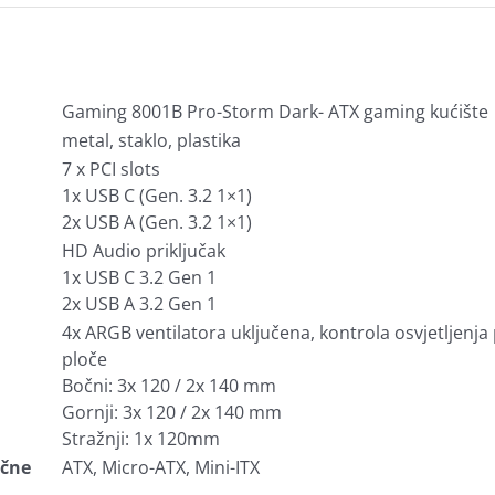
Gaming 8001B Pro-Storm Dark- ATX gaming kućište
metal, staklo, plastika
7 x PCI slots
1x USB C (Gen. 3.2 1×1)
2x USB A (Gen. 3.2 1×1)
HD Audio priključak
1x USB C 3.2 Gen 1
2x USB A 3.2 Gen 1
4x ARGB ventilatora uključena, kontrola osvjetljenja
ploče
Bočni: 3x 120 / 2x 140 mm
Gornji: 3x 120 / 2x 140 mm
Stražnji: 1x 120mm
čne
ATX, Micro-ATX, Mini-ITX