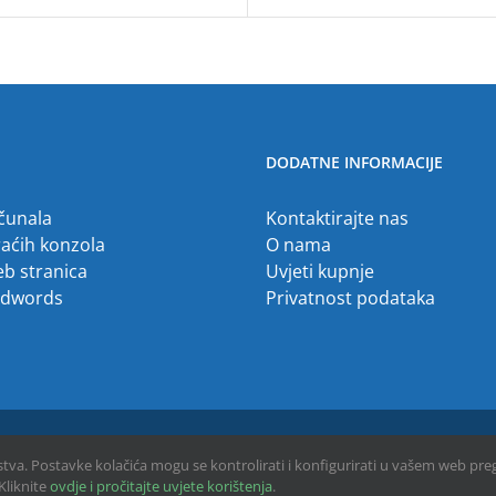
DODATNE INFORMACIJE
ačunala
Kontaktirajte nas
raćih konzola
O nama
eb stranica
Uvjeti kupnje
Adwords
Privatnost podataka
ustva. Postavke kolačića mogu se kontrolirati i konfigurirati u vašem web pre
Kliknite
ovdje i pročitajte uvjete korištenja
.