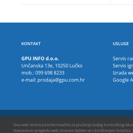
KONTAKT
USLUGE
GPU INFO d.o.o.
Servis r
Unčanska 13e, 10250 Lučko
Servis ig
mob.: 099 698 8233
Izrada w
e-mail:
prodaja@gpu.com.hr
Google 
Copyright © 2013 -
2026 | GPU INFO d.o.o. | All Rights Reserved
Ova web stranica koristi kolačiće za pružanje boljeg korisničkog isk
Nastavkom pregleda web stranice slažete se s korištenjem kolačića. 