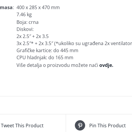
i masa
:
400 x 285 x 470 mm
7.46 kg
Boja: crna
Diskovi:
2x 2.5″ + 2x 3.5
3x 2.5″* + 2x 3.5″ (*ukoliko su ugrađena 2x ventilato
Grafičke kartice: do 445 mm
CPU hladnjak: do 165 mm
Više detalja o proizvodu možete naći
ovdje.
Tweet This Product
Pin This Product