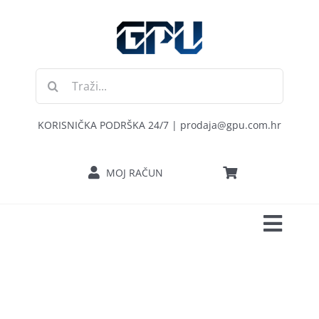
Skip
to
content
Traži...
KORISNIČKA PODRŠKA 24/7 | prodaja@gpu.com.hr
MOJ RAČUN
Toggl
POČETNA
Navig
RAČUNALA