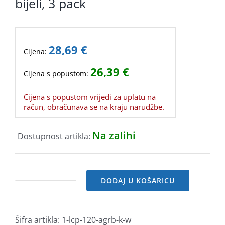
bijeli, 3 pack
28,69
€
Cijena:
26,39
€
Cijena s popustom:
Cijena s popustom vrijedi za uplatu na
račun, obračunava se na kraju narudžbe.
Na zalihi
Dostupnost artikla:
DODAJ U KOŠARICU
LC-
Power
LC-
Šifra artikla:
1-lcp-120-agrb-k-w
CF-