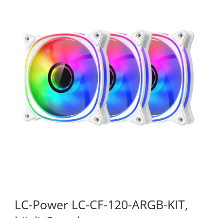
KOMPONENTE
PERIFERIJA
KABELI I KONEKTORI
MREŽNA OPREMA
PRINTERI
POTROŠNI
POTROŠAČKA ELEKTRONIKA
OSTALO
LC-Power LC-CF-120-ARGB-KIT,