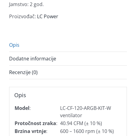
Jamstvo: 2 god.
120-
ARGB-
Proizvođač:
LC Power
KIT,
bijeli,
3
pack
Opis
količina
Dodatne informacije
Recenzije (0)
Opis
Model
:
LC-CF-120-ARGB-KIT-W
ventilator
Protočnost zraka
:
40.94 CFM (± 10 %)
Brzina vrtnje
:
600 – 1600 rpm (± 10 %)