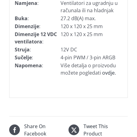
Namjena
:
Ventilatori za ugradnju u
računala ili na hladnjak
Buka
:
27.2 dB(A) max.
Dimenzije
:
120 x 120 x 25 mm
Dimenzije 12 VDC
120 x 120 x 25 mm
ventilatora
:
Struja
:
12V DC
Sučelje
:
4-pin PWM / 3-pin ARGB
Napomena
:
Više detalja o proizvodu
možete pogledati
ovdje.
Share On
Tweet This
Facebook
Product