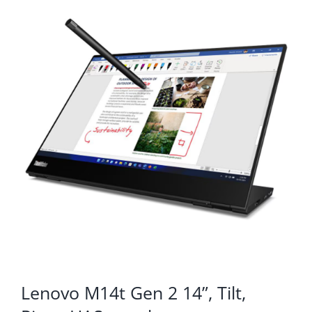
KOMPONENTE
PERIFERIJA
KABELI I KONEKTORI
MREŽNA OPREMA
PRINTERI
POTROŠNI
POTROŠAČKA ELEKTRONIKA
OSTALO
Lenovo M14t Gen 2 14”, Tilt,