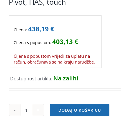
Pivot, HAS, touch
438,19
€
Cijena:
403,13
€
Cijena s popustom:
Cijena s popustom vrijedi za uplatu na
račun, obračunava se na kraju narudžbe.
Na zalihi
Dostupnost artikla:
DODAJ U KOŠARICU
Lenovo
M14t
Gen