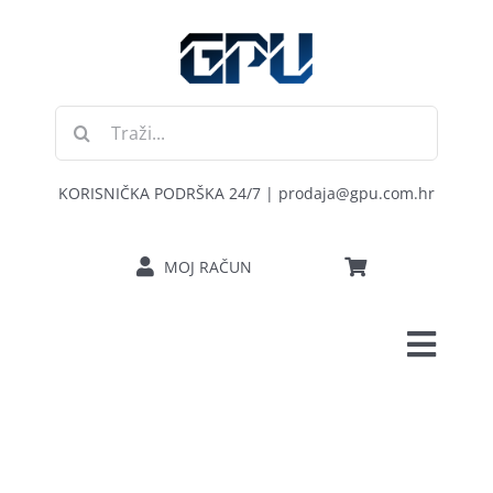
Skip
to
content
Traži...
KORISNIČKA PODRŠKA 24/7 | prodaja@gpu.com.hr
MOJ RAČUN
Toggl
POČETNA
Navig
RAČUNALA