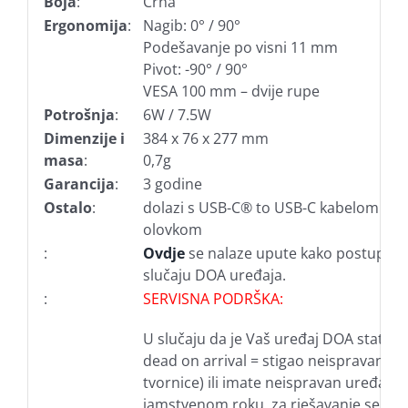
Boja
:
Crna
Ergonomija
:
Nagib: 0° / 90°
Podešavanje po visni 11 mm
Pivot: -90° / 90°
VESA 100 mm – dvije rupe
Potrošnja
:
6W / 7.5W
Dimenzije i
384 x 76 x 277 mm
masa
:
0,7g
Garancija
:
3 godine
Ostalo
:
dolazi s USB-C® to USB-C kabelom i
olovkom
:
Ovdje
se nalaze upute kako postupiti 
slučaju DOA uređaja.
:
SERVISNA PODRŠKA:
U slučaju da je Vaš uređaj DOA statusa
dead on arrival = stigao neispravan iz
tvornice) ili imate neispravan uređaj u
jamstvenom roku, za rješavanje se obr