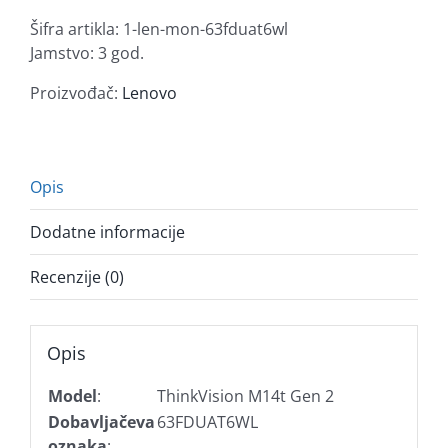
2
Šifra artikla:
1-len-mon-63fduat6wl
14'',
Jamstvo: 3 god.
Tilt,
Pivot,
Proizvođač:
Lenovo
HAS,
touch
količina
Opis
Dodatne informacije
Recenzije (0)
Opis
Model
:
ThinkVision M14t Gen 2
Dobavljačeva
63FDUAT6WL
oznaka
: