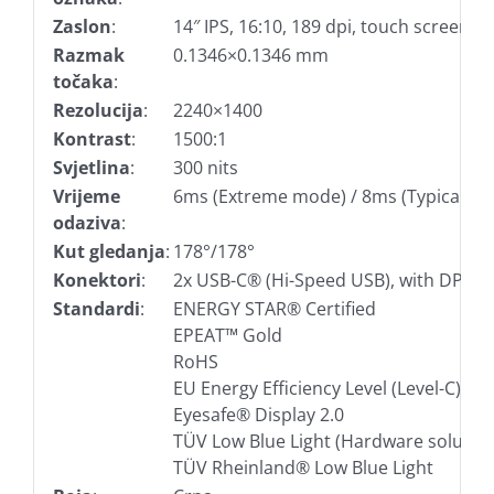
Zaslon
:
14″ IPS, 16:10, 189 dpi, touch screen
Razmak
0.1346×0.1346 mm
točaka
:
Rezolucija
:
2240×1400
Kontrast
:
1500:1
Svjetlina
:
300 nits
Vrijeme
6ms (Extreme mode) / 8ms (Typical m
odaziva
:
Kut gledanja
:
178°/178°
Konektori
:
2x USB-C® (Hi-Speed USB), with DP 1.2
Standardi
:
ENERGY STAR® Certified
EPEAT™ Gold
RoHS
EU Energy Efficiency Level (Level-C)
Eyesafe® Display 2.0
TÜV Low Blue Light (Hardware solution
TÜV Rheinland® Low Blue Light