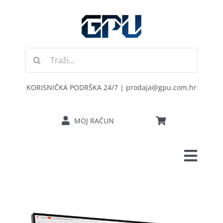
Skip
to
content
Traži...
KORISNIČKA PODRŠKA 24/7 | prodaja@gpu.com.hr
MOJ RAČUN
Toggl
POČETNA
Navig
RAČUNALA