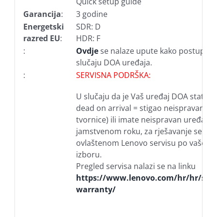
Quick setup guide
Garancija
:
3 godine
Energetski
SDR: D
razred EU
:
HDR: F
:
Ovdje
se nalaze upute kako postupiti 
slučaju DOA uređaja.
:
SERVISNA PODRŠKA:
U slučaju da je Vaš uređaj DOA statusa
dead on arrival = stigao neispravan iz
tvornice) ili imate neispravan uređaj u
jamstvenom roku, za rješavanje se obr
ovlaštenom Lenovo servisu po vašem
izboru.
Pregled servisa nalazi se na linku
https://www.lenovo.com/hr/hr/serv
warranty/