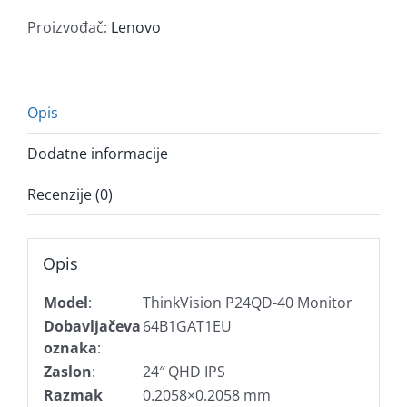
DP,
Proizvođač:
Lenovo
USB-
C,
pivot
količina
Opis
Dodatne informacije
Recenzije (0)
Opis
Model
:
ThinkVision P24QD-40 Monitor
Dobavljačeva
64B1GAT1EU
oznaka
:
Zaslon
:
24″ QHD IPS
Razmak
0.2058×0.2058 mm