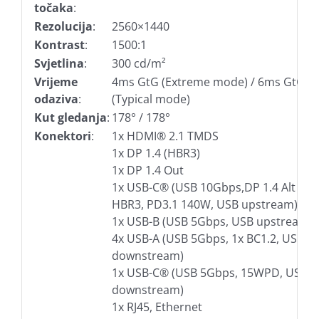
točaka
:
Rezolucija
:
2560×1440
Kontrast
:
1500:1
Svjetlina
:
300 cd/m²
Vrijeme
4ms GtG (Extreme mode) / 6ms GtG
odaziva
:
(Typical mode)
Kut gledanja
:
178° / 178°
Konektori
:
1x HDMI® 2.1 TMDS
1x DP 1.4 (HBR3)
1x DP 1.4 Out
1x USB-C® (USB 10Gbps,DP 1.4 Alt Mo
HBR3, PD3.1 140W, USB upstream)
1x USB-B (USB 5Gbps, USB upstream)
4x USB-A (USB 5Gbps, 1x BC1.2, USB
downstream)
1x USB-C® (USB 5Gbps, 15WPD, USB
downstream)
1x RJ45, Ethernet