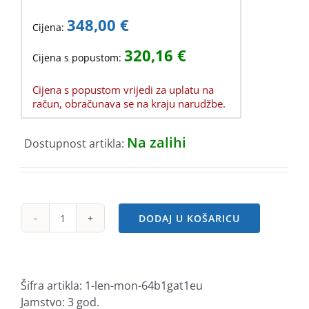
348,00
€
Cijena:
320,16
€
Cijena s popustom:
Cijena s popustom vrijedi za uplatu na
račun, obračunava se na kraju narudžbe.
Na zalihi
Dostupnost artikla:
DODAJ U KOŠARICU
Lenovo
P24QD-
40
QHD
Šifra artikla:
1-len-mon-64b1gat1eu
IPS,
Jamstvo: 3 god.
HDMI,