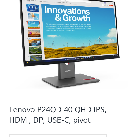
KOMPONENTE
PERIFERIJA
KABELI I KONEKTORI
MREŽNA OPREMA
PRINTERI
POTROŠNI
POTROŠAČKA ELEKTRONIKA
OSTALO
Lenovo P24QD-40 QHD IPS,
HDMI, DP, USB-C, pivot