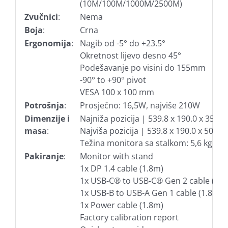
(10M/100M/1000M/2500M)
Zvučnici
:
Nema
Boja
:
Crna
Ergonomija
:
Nagib od -5° do +23.5°
Okretnost lijevo desno 45°
Podešavanje po visini do 155mm
-90° to +90° pivot
VESA 100 x 100 mm
Potrošnja
:
Prosječno: 16,5W, najviše 210W
Dimenzije i
Najniža pozicija | 539.8 x 190.0 x 350.
masa
:
Najviša pozicija | 539.8 x 190.0 x 505.
Težina monitora sa stalkom: 5,6 kg
Pakiranje
:
Monitor with stand
1x DP 1.4 cable (1.8m)
1x USB-C® to USB-C® Gen 2 cable (1.5
1x USB-B to USB-A Gen 1 cable (1.8m)
1x Power cable (1.8m)
Factory calibration report