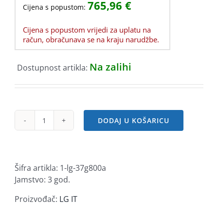
765,96
€
Cijena s popustom:
Cijena s popustom vrijedi za uplatu na
račun, obračunava se na kraju narudžbe.
Na zalihi
Dostupnost artikla:
DODAJ U KOŠARICU
LG
37G800A
36,5''
UHD
Šifra artikla:
1-lg-37g800a
VA,
Jamstvo: 3 god.
165Hz,
USB-
Proizvođač:
LG IT
C,