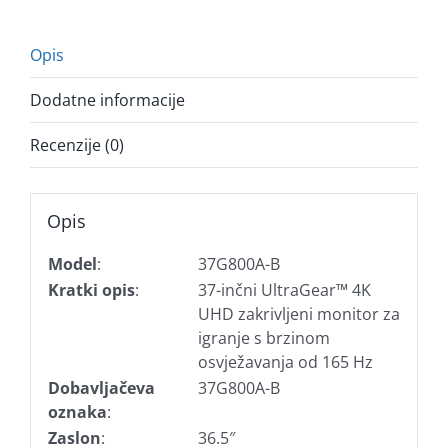
HAS,
zvuč
količina
Opis
Dodatne informacije
Recenzije (0)
Opis
Model
:
37G800A-B
Kratki opis
:
37-inčni UltraGear™ 4K
UHD zakrivljeni monitor za
igranje s brzinom
osvježavanja od 165 Hz
Dobavljačeva
37G800A-B
oznaka
:
Zaslon
:
36.5″