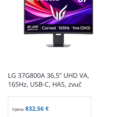
KOMPONENTE
PERIFERIJA
KABELI I KONEKTORI
MREŽNA OPREMA
PRINTERI
POTROŠNI
LG 37G800A 36,5” UHD VA,
POTROŠAČKA ELEKTRONIKA
165Hz, USB-C, HAS, zvuč
OSTALO
832,56
€
Cijena: