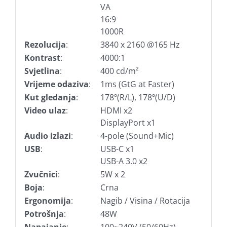
VA
16:9
1000R
Rezolucija
:
3840 x 2160 @165 Hz
Kontrast
:
4000:1
Svjetlina
:
400 cd/m²
Vrijeme odaziva
:
1ms (GtG at Faster)
Kut gledanja
:
178º(R/L), 178º(U/D)
Video ulaz
:
HDMI x2
DisplayPort x1
Audio izlazi
:
4-pole (Sound+Mic)
USB
:
USB-C x1
USB-A 3.0 x2
Zvučnici
:
5W x 2
Boja
:
Crna
Ergonomija
:
Nagib / Visina / Rotacija
Potrošnja
:
48W
Napajanje
:
100~240V (50/60Hz)