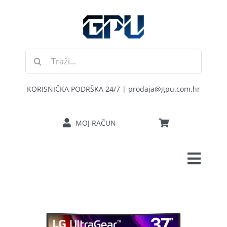
Skip
to
content
Traži...
KORISNIČKA PODRŠKA 24/7 | prodaja@gpu.com.hr
MOJ RAČUN
Toggl
POČETNA
Navig
RAČUNALA