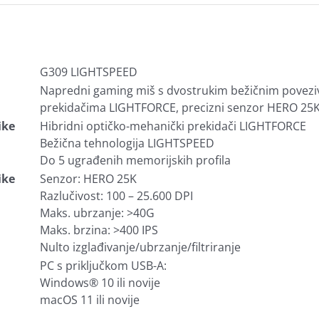
G309 LIGHTSPEED
Napredni gaming miš s dvostrukim bežičnim povezi
prekidačima LIGHTFORCE, precizni senzor HERO 25
ike
Hibridni optičko-mehanički prekidači LIGHTFORCE
Bežična tehnologija LIGHTSPEED
Do 5 ugrađenih memorijskih profila
ike
Senzor: HERO 25K
Razlučivost: 100 – 25.600 DPI
Maks. ubrzanje: >40G
Maks. brzina: >400 IPS
Nulto izglađivanje/ubrzanje/filtriranje
PC s priključkom USB-A:
Windows® 10 ili novije
macOS 11 ili novije