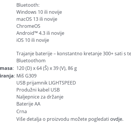
Bluetooth:
Windows 10 ili novije
macOS 13 ili novije
ChromeOS
Android™ 4.3 ili novije
iOS 10 ili novije
Trajanje baterije – konstantno kretanje 300+ sati s 
Bluetoothom
i masa
:
120 (D) x 64 (Š) x 39 (V), 86 g
iranja
:
Miš G309
USB prijamnik LIGHTSPEED
Produžni kabel USB
Naljepnice za držanje
Baterije AA
Crna
Više detalja o proizvodu možete pogledati
ovdje.