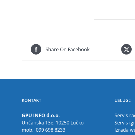
Share On Facebook
KONTAKT
USLUGE
GPU INFO d.o.o.
Servis r
Unčanska 13e, 10250 Lučko
Servis ig
mob.: 099 698 8233
Izrada w