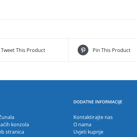
Tweet This Product
Pin This Product
DODATNE INFORMACIJE
ačunala
Kontaktirajte nas
raćih konzola
O nama
eb stranica
Uvjeti kupnje