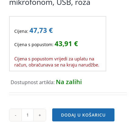
mikrofonom, USB, roza
47,73
€
Cijena:
43,91
€
Cijena s popustom:
Cijena s popustom vrijedi za uplatu na
račun, obračunava se na kraju narudžbe.
Na zalihi
Dostupnost artikla:
DODAJ U KOŠARICU
Logitech
H390
slušalice