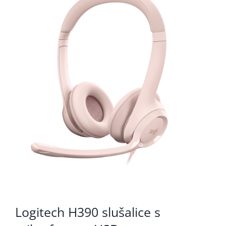
KOMPONENTE
PERIFERIJA
KABELI I KONEKTORI
MREŽNA OPREMA
PRINTERI
POTROŠNI
POTROŠAČKA ELEKTRONIKA
OSTALO
Logitech H390 slušalice s