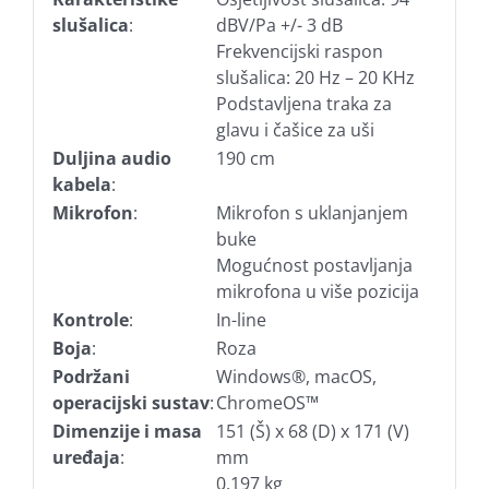
slušalica
:
dBV/Pa +/- 3 dB
Frekvencijski raspon
slušalica: 20 Hz – 20 KHz
Podstavljena traka za
glavu i čašice za uši
Duljina audio
190 cm
kabela
:
Mikrofon
:
Mikrofon s uklanjanjem
buke
Mogućnost postavljanja
mikrofona u više pozicija
Kontrole
:
In-line
Boja
:
Roza
Podržani
Windows®, macOS,
operacijski sustav
:
ChromeOS™
Dimenzije i masa
151 (Š) x 68 (D) x 171 (V)
uređaja
:
mm
0,197 kg