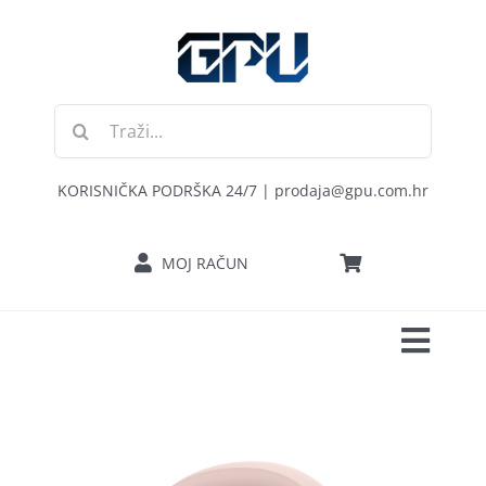
Skip
to
content
Traži...
KORISNIČKA PODRŠKA 24/7 | prodaja@gpu.com.hr
MOJ RAČUN
Toggl
POČETNA
Navig
RAČUNALA