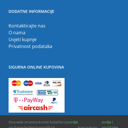
DODATNE INFORMACIJE
Kontaktirajte nas
O nama
Uvjeti kupnje
Privatnost podataka
SIGURNA ONLINE KUPOVINA
Ova web stranica koristi kolačiće za
ovdje
.
ovdje i
.
pružanje boljeg korisničkog
Nastavkom
pročitajte