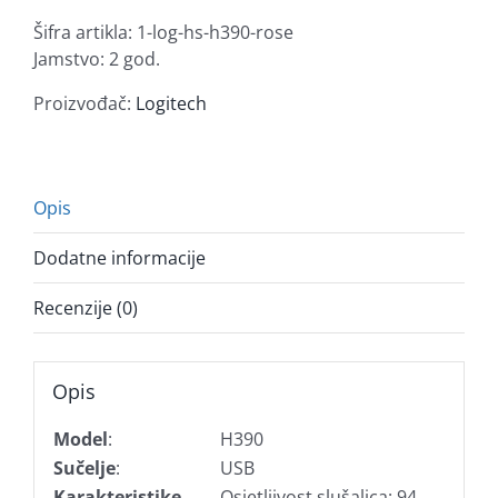
s
Šifra artikla:
1-log-hs-h390-rose
mikrofonom,
Jamstvo: 2 god.
USB,
roza
Proizvođač:
Logitech
količina
Opis
Dodatne informacije
Recenzije (0)
Opis
Model
:
H390
Sučelje
:
USB
Karakteristike
Osjetljivost slušalica: 94