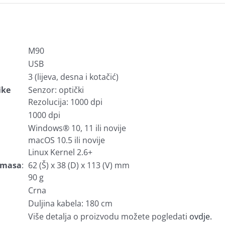
M90
USB
3 (lijeva, desna i kotačić)
ike
Senzor: optički
Rezolucija: 1000 dpi
1000 dpi
Windows® 10, 11 ili novije
macOS 10.5 ili novije
Linux Kernel 2.6+
i masa
:
62 (Š) x 38 (D) x 113 (V) mm
90 g
Crna
Duljina kabela: 180 cm
Više detalja o proizvodu možete pogledati
ovdje.