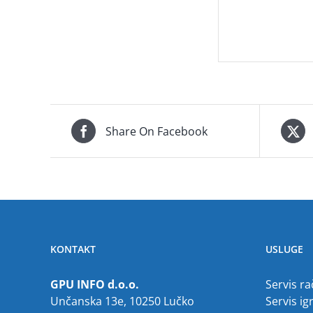
Share On Facebook
KONTAKT
USLUGE
GPU INFO d.o.o.
Servis r
Unčanska 13e, 10250 Lučko
Servis ig