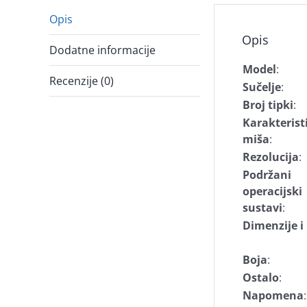
Opis
Opis
Dodatne informacije
Model
:
Recenzije (0)
Sučelje
:
Broj tipki
:
Karakterist
miša
:
Rezolucija
:
Podržani
operacijski
sustavi
:
Dimenzije 
Boja
:
Ostalo
:
Napomena
: