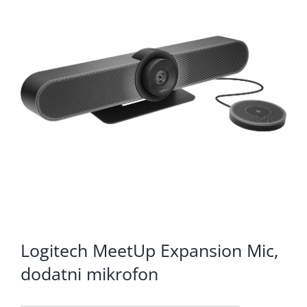
KOMPONENTE
PERIFERIJA
KABELI I KONEKTORI
MREŽNA OPREMA
PRINTERI
POTROŠNI
POTROŠAČKA ELEKTRONIKA
OSTALO
Logitech MeetUp Expansion Mic,
dodatni mikrofon