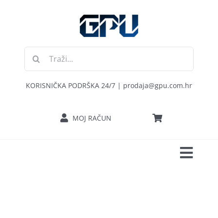
Skip
to
content
Traži...
KORISNIČKA PODRŠKA 24/7 | prodaja@gpu.com.hr
MOJ RAČUN
Toggl
POČETNA
Navig
RAČUNALA