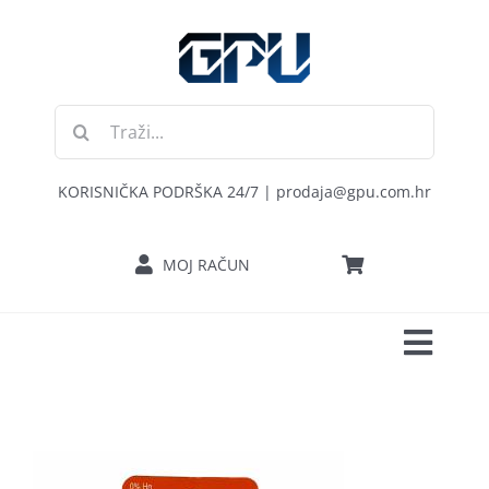
Skip
to
content
Traži...
KORISNIČKA PODRŠKA 24/7 | prodaja@gpu.com.hr
MOJ RAČUN
Toggl
POČETNA
Navig
RAČUNALA