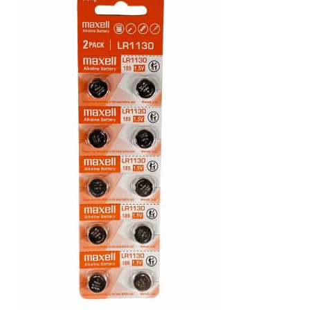
KOMPONENTE
PERIFERIJA
KABELI I KONEKTORI
MREŽNA OPREMA
PRINTERI
POTROŠNI
POTROŠAČKA ELEKTRONIKA
OSTALO