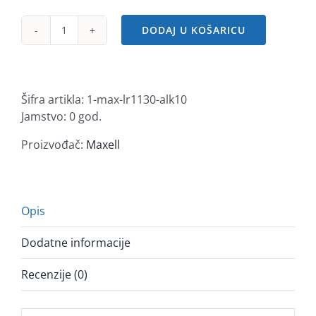
DODAJ U KOŠARICU
Maxell
alk.
dugm.
baterija
Šifra artikla:
1-max-lr1130-alk10
LR1130,10kom,
Jamstvo: 0 god.
5x2
količina
Proizvođač:
Maxell
Opis
Dodatne informacije
Recenzije (0)