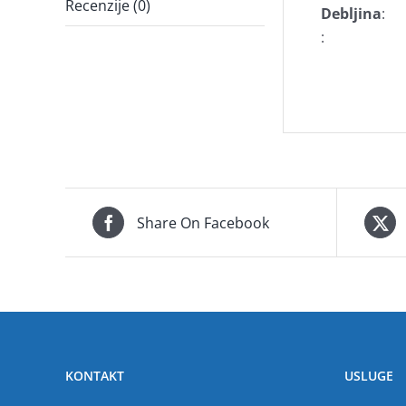
Recenzije (0)
Debljina
:
:
Share On Facebook
KONTAKT
USLUGE