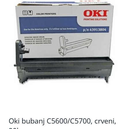
KOMPONENTE
PERIFERIJA
KABELI I KONEKTORI
MREŽNA OPREMA
PRINTERI
POTROŠNI
POTROŠAČKA ELEKTRONIKA
OSTALO
Oki bubanj C5600/C5700, crveni,