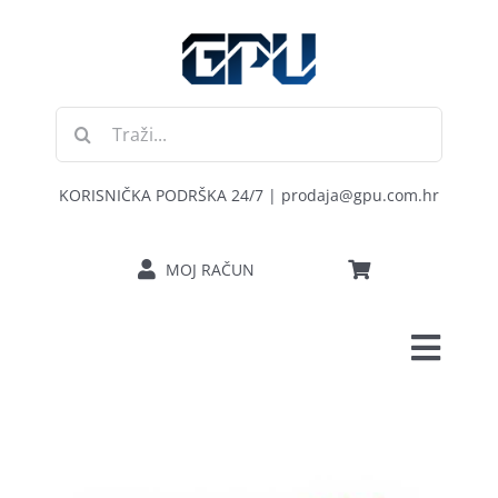
Skip
to
content
Traži...
KORISNIČKA PODRŠKA 24/7 | prodaja@gpu.com.hr
MOJ RAČUN
Toggl
POČETNA
Navig
RAČUNALA