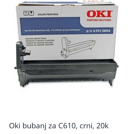
KOMPONENTE
PERIFERIJA
KABELI I KONEKTORI
MREŽNA OPREMA
PRINTERI
POTROŠNI
POTROŠAČKA ELEKTRONIKA
OSTALO
Oki bubanj za C610, crni, 20k