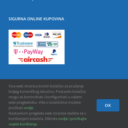
SIGURNA ONLINE KUPOVINA
Ova web stranica koristi kolačiće za pružanje
boljeg korisničkog iskustva. Postavke kolačića
mogu se kontrolirati i konfigurirati u vašem
web pregledniku. Više o kolačićima možete
OK
Copyright © 2013 -
2026 | GPU INFO d.o.o. | All Rights Reserved
pročitati
ovdje
.
Nastavkom pregleda web stranice slažete se s
korištenjem kolačića. Kliknite
ovdje i pročitajte
Facebook
uvjete korištenja
.