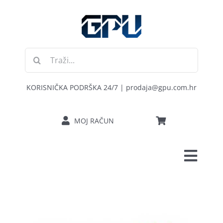
Skip
to
content
Traži...
KORISNIČKA PODRŠKA 24/7 | prodaja@gpu.com.hr
MOJ RAČUN
Toggl
POČETNA
Navig
RAČUNALA