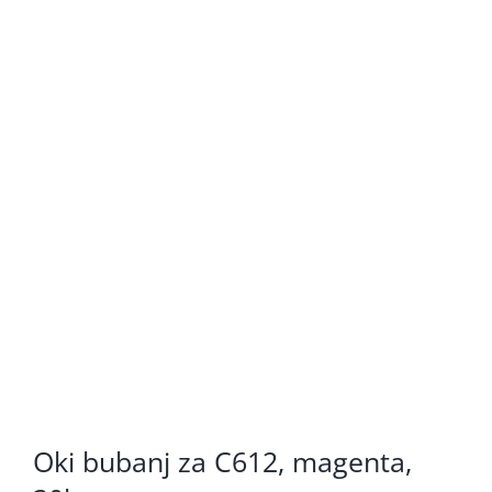
KOMPONENTE
PERIFERIJA
KABELI I KONEKTORI
MREŽNA OPREMA
PRINTERI
POTROŠNI
POTROŠAČKA ELEKTRONIKA
OSTALO
Oki bubanj za C612, magenta,