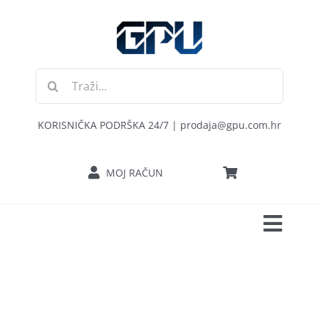
Skip
to
content
Traži...
KORISNIČKA PODRŠKA 24/7 | prodaja@gpu.com.hr
MOJ RAČUN
Toggl
POČETNA
Navig
RAČUNALA