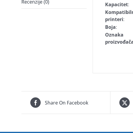
Recenzije (0)
Kapacitet
:
Kompatibil
printeri
:
Boja
:
Oznaka
proizvođač
Share On Facebook