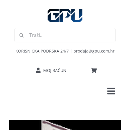
Skip
to
content
Traži...
KORISNIČKA PODRŠKA 24/7 | prodaja@gpu.com.hr
MOJ RAČUN
Toggl
POČETNA
Navig
RAČUNALA