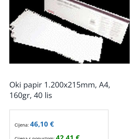
KOMPONENTE
PERIFERIJA
KABELI I KONEKTORI
MREŽNA OPREMA
PRINTERI
POTROŠNI
Oki papir 1.200x215mm, A4,
POTROŠAČKA ELEKTRONIKA
160gr, 40 lis
OSTALO
46,10
€
Cijena:
42,41
€
Cijena s popustom: