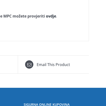
ne MPC možete provjeriti
ovdje
.
Email This Product
SIGURNA ONLINE KUPOVINA