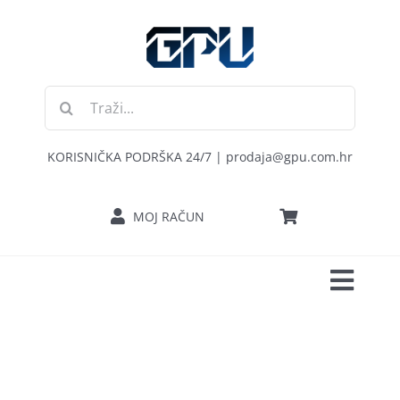
Skip
to
content
Traži...
KORISNIČKA PODRŠKA 24/7 | prodaja@gpu.com.hr
MOJ RAČUN
Toggl
POČETNA
Navig
RAČUNALA