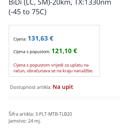
BiDi (LC, SM)-20km, TX:1330nm
(-45 to 75C)
131,63
€
Cijena:
121,10
€
Cijena s popustom:
Cijena s popustom vrijedi za uplatu na
račun, obračunava se na kraju narudžbe.
Na upit
Dostupnost artikla:
Šifra artikla:
3-PLT-MTB-TLB20
Jamstvo: 24 mj.