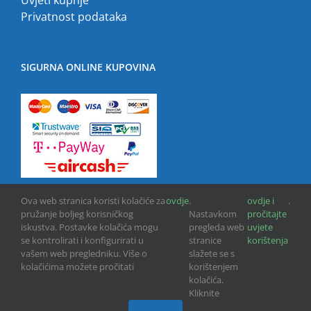
Privatnost podataka
SIGURNA ONLINE KUPOVINA
Ova web stranica koristi kolačiće za
ovdje
.
ovdje i
.
pružanje boljeg korisničkog
Nastavkom
pročitajte
iskustva. Postavke kolačića mogu
pregleda web
uvjete
se kontrolirati i konfigurirati u
stranice
korištenja
vašem web pregledniku. Više o
slažete se s
kolačićima možete pročitati
korištenjem
Copyright © 2013 -
2026 | GPU INFO d.o.o. | All Rights Reserved
kolačića.
Kliknite