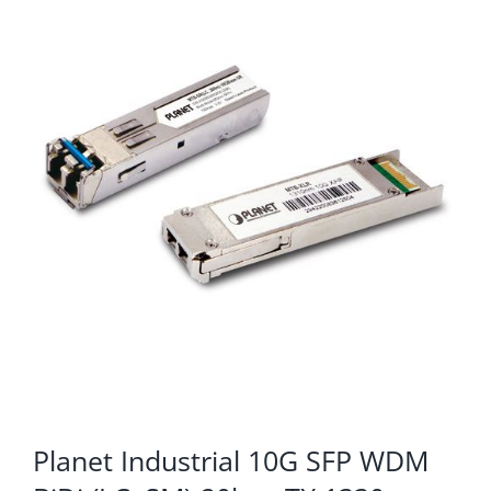
KOMPONENTE
PERIFERIJA
KABELI I KONEKTORI
MREŽNA OPREMA
PRINTERI
POTROŠNI
POTROŠAČKA ELEKTRONIKA
OSTALO
Planet Industrial 10G SFP WDM