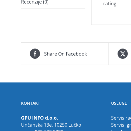
Recenzije (0)
rating
Share On Facebook
KONTAKT
USLUGE
GPU INFO d.o.o.
Servis r
Unčanska 13e, 10250 Lučko
Servis ig