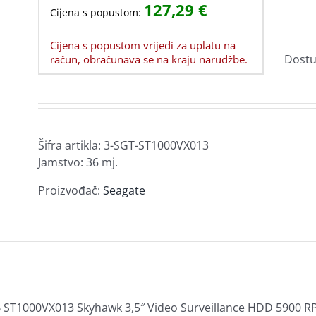
127,29
€
Garancija i usluge
Modularne zidne utičnice
Cijena s popustom:
Video rekorderi za nadzor
Zamjenski toneri za Brother
Baterije UPS
e
Ostala oprema za prijenosna računala
Patch paneli
Kućni alarmi
Smart-UPS
Cijena s popustom vrijedi za uplatu na
Senzori
Kalkulatori
Software
blovi i
rukvice
Alat i pribor
Diktafoni
MP3/MP4
Dostu
račun, obračunava se na kraju narudžbe.
Prenaponska zaštita
Sigurnosne brave
Ploče
Netbotz
ćišta
a
Profesionalni video sustavi
Usluge i ostalo
a
Hladnjaci,
Optički uređaji
i
ventilatori i pribor
iSM
rtica
USB hub
Optički uređaji – DVD-RW
KVM
Hladnjaci za Procesore
Šifra artikla:
3-SGT-ST1000VX013
Jamstvo: 36 mj.
Ventilatori
Termalne paste i padovi
Proizvođač:
Seagate
Print serveri
Security Gateway
remu
B ST1000VX013 Skyhawk 3,5″ Video Surveillance HDD 5900 