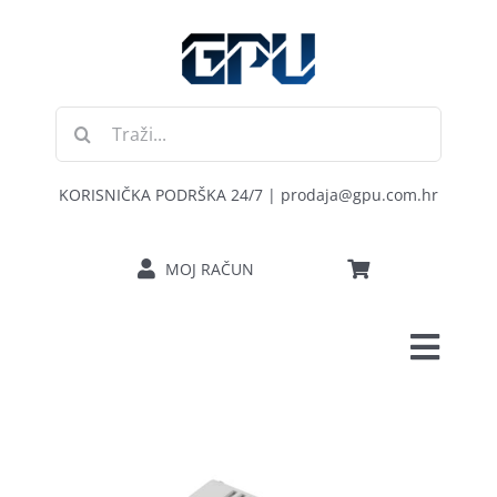
Skip
to
content
Traži...
KORISNIČKA PODRŠKA 24/7 | prodaja@gpu.com.hr
MOJ RAČUN
Toggl
POČETNA
Navig
RAČUNALA