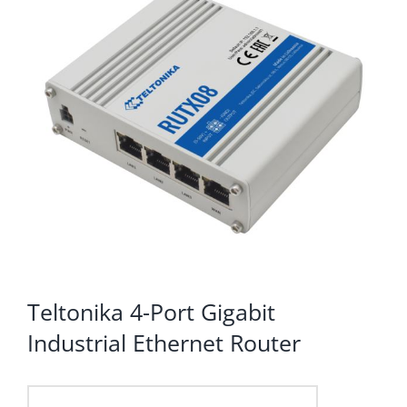
KOMPONENTE
PERIFERIJA
KABELI I KONEKTORI
MREŽNA OPREMA
PRINTERI
POTROŠNI
POTROŠAČKA ELEKTRONIKA
OSTALO
Teltonika 4-Port Gigabit
Industrial Ethernet Router