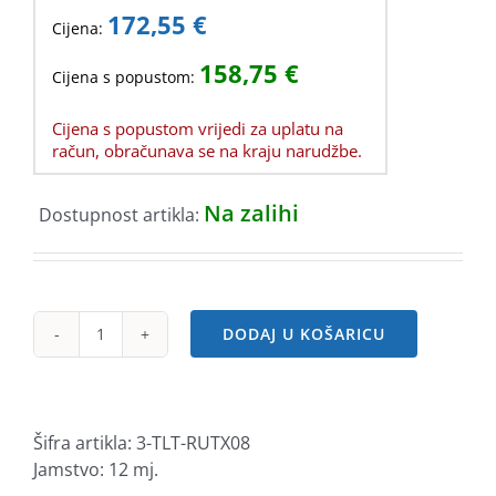
172,55
€
Cijena:
158,75
€
Cijena s popustom:
Cijena s popustom vrijedi za uplatu na
račun, obračunava se na kraju narudžbe.
Na zalihi
Dostupnost artikla:
DODAJ U KOŠARICU
Teltonika
4-
Port
Gigabit
Šifra artikla:
3-TLT-RUTX08
Industrial
Jamstvo: 12 mj.
Ethernet