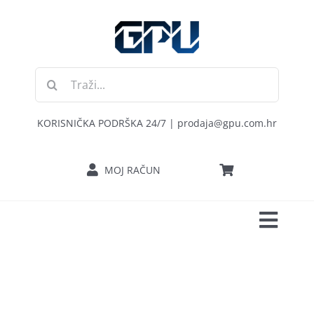
Skip
to
content
Traži...
KORISNIČKA PODRŠKA 24/7 | prodaja@gpu.com.hr
MOJ RAČUN
Toggl
POČETNA
Navig
RAČUNALA