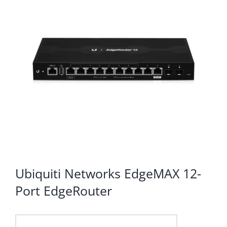
KOMPONENTE
PERIFERIJA
KABELI I KONEKTORI
MREŽNA OPREMA
PRINTERI
POTROŠNI
POTROŠAČKA ELEKTRONIKA
OSTALO
Ubiquiti Networks EdgeMAX 12-
Port EdgeRouter