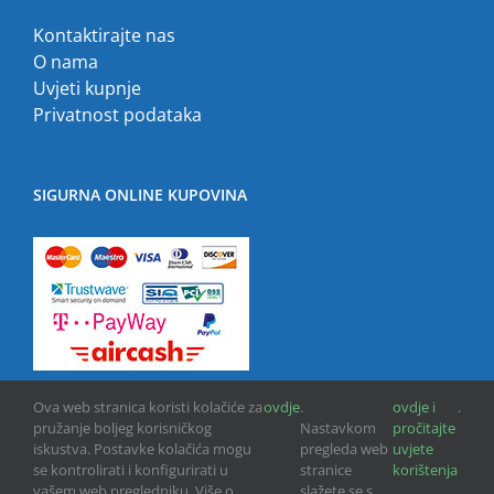
Kontaktirajte nas
O nama
Uvjeti kupnje
Privatnost podataka
SIGURNA ONLINE KUPOVINA
Ova web stranica koristi kolačiće za
ovdje
.
ovdje i
.
pružanje boljeg korisničkog
Nastavkom
pročitajte
iskustva. Postavke kolačića mogu
pregleda web
uvjete
se kontrolirati i konfigurirati u
stranice
korištenja
vašem web pregledniku. Više o
slažete se s