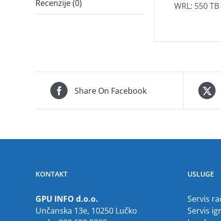
Recenzije (0)
WRL: 550 TB
Share On Facebook
KONTAKT
USLUGE
GPU INFO d.o.o.
Servis r
Unčanska 13e, 10250 Lučko
Servis ig