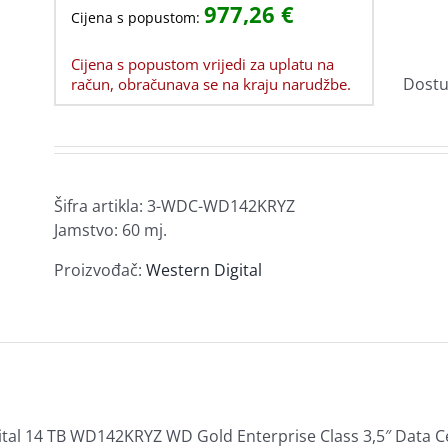
977,26
€
Garancija i usluge
Modularne zidne utičnice
Cijena s popustom:
Video rekorderi za nadzor
Zamjenski toneri za Brother
Baterije UPS
e
Ostala oprema za prijenosna računala
Patch paneli
Kućni alarmi
Smart-UPS
Cijena s popustom vrijedi za uplatu na
Senzori
Kalkulatori
Software
blovi i
rukvice
Alat i pribor
Diktafoni
MP3/MP4
Dostu
račun, obračunava se na kraju narudžbe.
Prenaponska zaštita
Sigurnosne brave
Ploče
Netbotz
ćišta
a
Profesionalni video sustavi
Usluge i ostalo
a
Hladnjaci,
Optički uređaji
i
ventilatori i pribor
iSM
rtica
USB hub
Optički uređaji – DVD-RW
KVM
Hladnjaci za Procesore
Šifra artikla:
3-WDC-WD142KRYZ
Jamstvo: 60 mj.
Ventilatori
Termalne paste i padovi
Proizvođač:
Western Digital
Print serveri
Security Gateway
remu
ital 14 TB WD142KRYZ WD Gold Enterprise Class 3,5″ Data